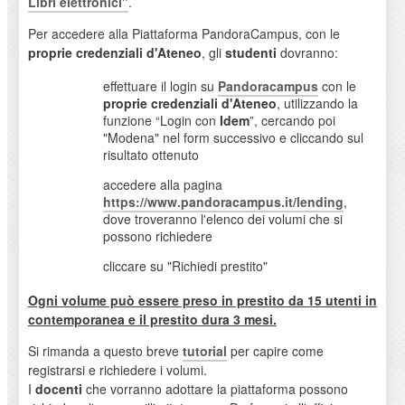
Libri elettronici"
.
Per accedere alla Piattaforma PandoraCampus, con le
proprie credenziali d'Ateneo
, gli
studenti
dovranno:
effettuare il login su
Pandoracampus
con le
proprie credenziali d'Ateneo
, utilizzando la
funzione “Login con
Idem
”, cercando poi
"Modena" nel form successivo e cliccando sul
risultato ottenuto
accedere alla pagina
https://www.pandoracampus.it/lending
,
dove troveranno l'elenco dei volumi che si
possono richiedere
cliccare su "Richiedi prestito"
Ogni volume può essere preso in prestito da 15 utenti in
contemporanea e il prestito dura 3 mesi.
Si rimanda a questo breve
tutorial
per capire come
registrarsi e richiedere i volumi.
I
docenti
che vorranno adottare la piattaforma possono